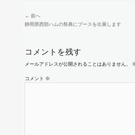
投
← 前へ
前
静岡県西部ハムの祭典にブースを出展します
稿
の
ナ
投
コメントを残す
ビ
稿:
ゲ
メールアドレスが公開されることはありません。
ー
コメント
※
シ
ョ
ン