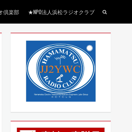
検
オ倶楽部
★NPO法人浜松ラジオクラブ
索