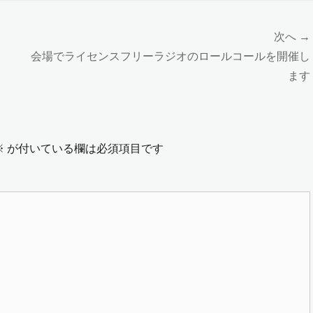
次へ →
次
会場でライセンスフリーラジオのロールコールを開催し
の
ます
投
稿:
※
が付いている欄は必須項目です