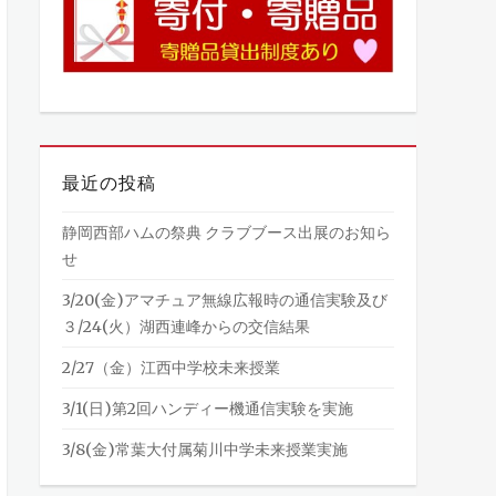
最近の投稿
静岡西部ハムの祭典 クラブブース出展のお知ら
せ
3/20(金)アマチュア無線広報時の通信実験及び
３/24(火）湖西連峰からの交信結果
2/27（金）江西中学校未来授業
3/1(日)第2回ハンディー機通信実験を実施
3/8(金)常葉大付属菊川中学未来授業実施