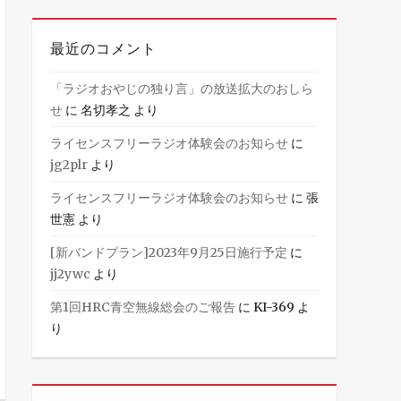
最近のコメント
「ラジオおやじの独り言」の放送拡大のおしら
せ
に
名切孝之
より
ライセンスフリーラジオ体験会のお知らせ
に
jg2plr
より
ライセンスフリーラジオ体験会のお知らせ
に
張
世憲
より
[新バンドプラン]2023年9月25日施行予定
に
jj2ywc
より
第1回HRC青空無線総会のご報告
に
KI-369
よ
り