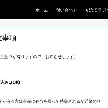
メ
ホーム
問い合わせ
★浜松ラジ
イ
ン
メ
意事項
ニ
ュ
ー
の注意点が有りますので、お知らせします。
込みはOK)
予定が有る方は事前に弁当を買って持参されるか近隣の飲