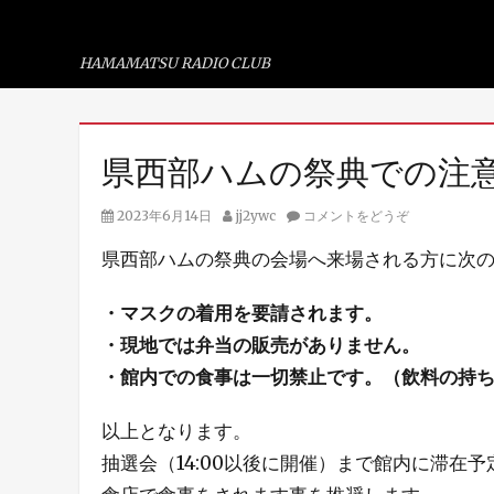
浜松ラジオ倶楽部
HAMAMATSU RADIO CLUB
コ
県西部ハムの祭典での注
ン
テ
投
投
2023年6月14日
jj2ywc
コメントをどうぞ
ン
稿
稿
県西部ハムの祭典の会場へ来場される方に次
ツ
日
者
へ
・マスクの着用を要請されます。
ス
・現地では弁当の販売がありません。
キ
・館内での食事は一切禁止です。（飲料の持ち
ッ
プ
以上となります。
抽選会（14:00以後に開催）まで館内に滞在