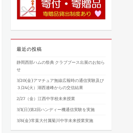
最近の投稿
静岡西部ハムの祭典 クラブブース出展のお知ら
せ
3/20(金)アマチュア無線広報時の通信実験及び
３/24(火）湖西連峰からの交信結果
2/27（金）江西中学校未来授業
3/1(日)第2回ハンディー機通信実験を実施
3/8(金)常葉大付属菊川中学未来授業実施