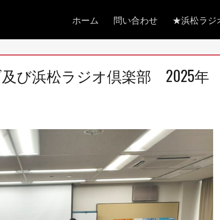
メ
ホーム
問い合わせ
★浜松ラジ
イ
ン
メ
ブ及び浜松ラジオ倶楽部 2025年
ニ
ュ
ー