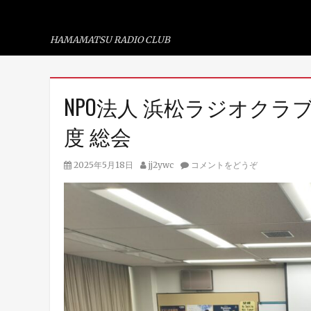
浜松ラジオ倶楽部
HAMAMATSU RADIO CLUB
コ
NPO法人 浜松ラジオクラ
ン
テ
度 総会
ン
ツ
投
投
2025年5月18日
jj2ywc
コメントをどうぞ
稿
稿
へ
日
者
ス
キ
ッ
プ