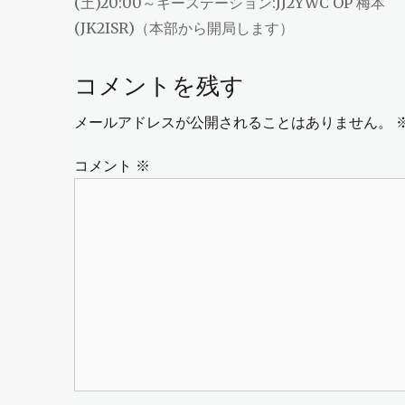
の
(土)20:00～キーステーション:JJ2YWC OP 梅本
ナ
投
(JK2ISR)（本部から開局します）
ビ
稿:
コメントを残す
ゲ
メールアドレスが公開されることはありません。
ー
シ
コメント
※
ョ
ン