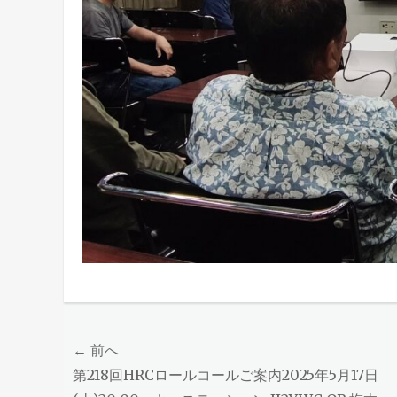
投
← 前へ
前
第218回HRCロールコールご案内2025年5月17日
稿