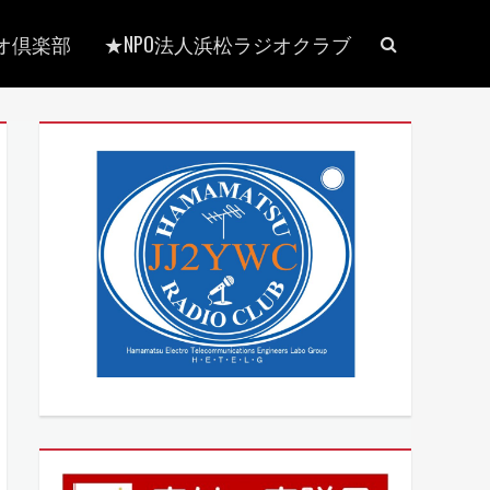
検
オ倶楽部
★NPO法人浜松ラジオクラブ
索