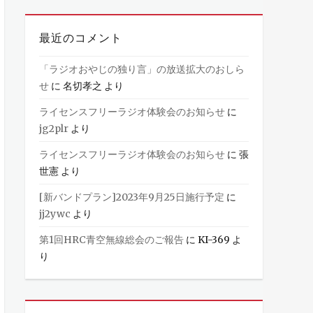
最近のコメント
「ラジオおやじの独り言」の放送拡大のおしら
せ
に
名切孝之
より
ライセンスフリーラジオ体験会のお知らせ
に
jg2plr
より
ライセンスフリーラジオ体験会のお知らせ
に
張
世憲
より
[新バンドプラン]2023年9月25日施行予定
に
jj2ywc
より
第1回HRC青空無線総会のご報告
に
KI-369
よ
り