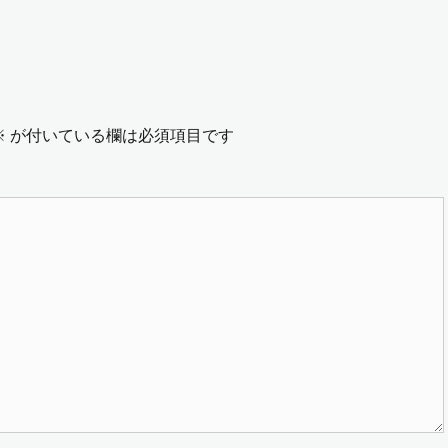
の
投
稿:
※
が付いている欄は必須項目です