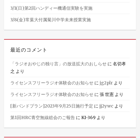
3/1(日)第2回ハンディー機通信実験を実施
3/8(金)常葉大付属菊川中学未来授業実施
最近のコメント
「ラジオおやじの独り言」の放送拡大のおしらせ
に
名切孝
之
より
ライセンスフリーラジオ体験会のお知らせ
に
jg2plr
より
ライセンスフリーラジオ体験会のお知らせ
に
張 世憲
より
[新バンドプラン]2023年9月25日施行予定
に
jj2ywc
より
第1回HRC青空無線総会のご報告
に
KI-369
より