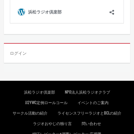
ログイン
フッターメニュー
浜松ラジオ倶楽部
NPO法人浜松ラジオクラブ
JJ2YWC定例ロールコール
イベントのご案内
サークル活動の紹介
ライセンスフリーラジオとBCLの紹介
ラジオおやじの独り言
問い合わせ
細江レピーター+湖西レピーター 応援隊