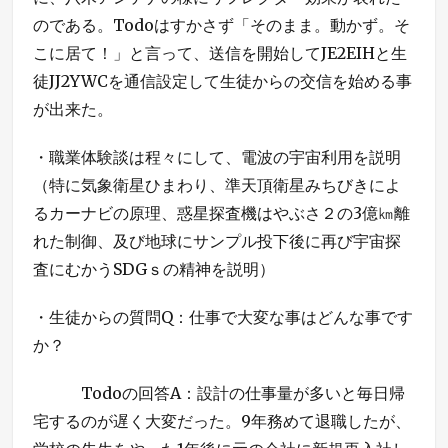
のである。Todoはすかさず「そのまま。動かず。そ
こに居て！」と言って、送信を開始してJE2EIHと生
徒JJ2YWCを通信設定して生徒からの交信を始める事
が出来た。
・職業体験談は程々にして、電波の宇宙利用を説明
（特に気象衛星ひまわり、準天頂衛星みちびきによ
るカーナビの原理、惑星探査機はやぶさ２の3億㎞離
れた制御、及び地球にサンプル投下後に再び宇宙探
査にむかうSDGｓの精神を説明）
・生徒からの質問Q：仕事で大変な事はどんな事です
か？
Todoの回答A：設計の仕事量が多いと毎日帰
宅するのが遅く大変だった。9年務めて退職したが、