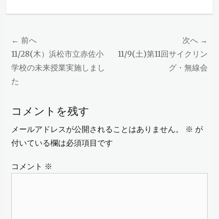
投
← 前へ
次へ →
稿
前
次
11/28(木）浜松市立赤佐小
11/9(土)第11回サイクリン
の
の
学校の未来授業実施しまし
グ・無線会
ナ
投
投
た
ビ
稿:
稿:
ゲ
コメントを残す
ー
メールアドレスが公開されることはありません。
※
が
シ
付いている欄は必須項目です
ョ
ン
コメント
※