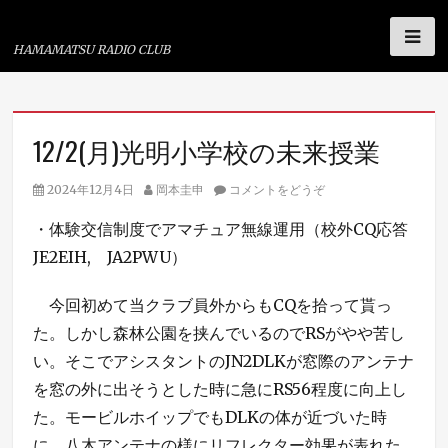
浜松ラジオ倶楽部
HAMAMATSU RADIO CLUB
コ
12/2(月)光明小学校の未来授業
ン
テ
投
投
2024年12月4日
岡本圭申
コメントをどうぞ
ン
稿
稿
・体験交信制度でアマチュア無線運用（校外CQ応答
日
者
ツ
JE2EIH, JA2PWU）
へ
ス
今回初めて当クラブ員外からもCQを拾って貰っ
キ
た。しかし森林公園を挟んでいるのでRSがやや苦し
ッ
い。そこでアシスタントのJN2DLKが窓際のアンテナ
プ
を窓の外に出そうとした時に急にRS56程度に向上し
た。モービルホイップでもDLKの体が近づいた時
に、八木アンテナの様にリフレクター効果が表れた