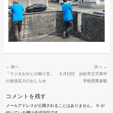
投
← 前へ
次へ →
稿
前
次
「ラジオおやじの独り言」
６月13日 浜松市立可美中
の
の
の放送拡大のおしらせ
学校授業参観
ナ
投
投
ビ
コメントを残す
稿:
稿:
ゲ
メールアドレスが公開されることはありません。
※
が
ー
付いている欄は必須項目です