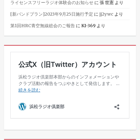
ライセンスフリーラジオ体験会のお知らせ
に
張 世憲
より
[新バンドプラン]2023年9月25日施行予定
に
jj2ywc
より
第1回HRC青空無線総会のご報告
に
KI-369
より