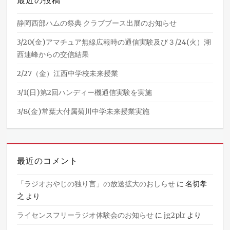
静岡西部ハムの祭典 クラブブース出展のお知らせ
3/20(金)アマチュア無線広報時の通信実験及び３/24(火）湖
西連峰からの交信結果
2/27（金）江西中学校未来授業
3/1(日)第2回ハンディー機通信実験を実施
3/8(金)常葉大付属菊川中学未来授業実施
最近のコメント
「ラジオおやじの独り言」の放送拡大のおしらせ
に
名切孝
之
より
ライセンスフリーラジオ体験会のお知らせ
に
jg2plr
より