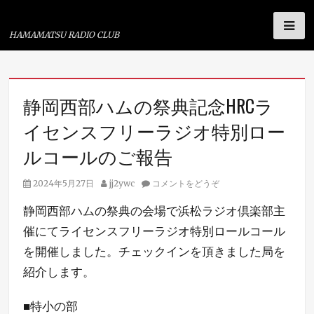
浜松ラジオ倶楽部
HAMAMATSU RADIO CLUB
コ
静岡西部ハムの祭典記念HRCラ
ン
イセンスフリーラジオ特別ロー
テ
ン
ルコールのご報告
ツ
投
投
へ
2024年5月27日
jj2ywc
コメントをどうぞ
稿
稿
ス
静岡西部ハムの祭典の会場で浜松ラジオ倶楽部主
日
者
キ
催にてライセンスフリーラジオ特別ロールコール
ッ
を開催しました。チェックインを頂きました局を
プ
紹介します。
■特小の部