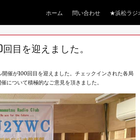
メ
ホーム
問い合わせ
★浜松ラジ
イ
ン
メ
00回目を迎えました。
ニ
ュ
ー
ール開催が100回目を迎えました。チェックインされた各局
開催について積極的なご意見を頂きました。