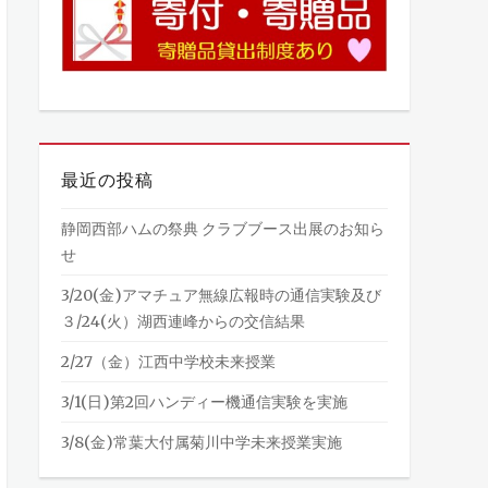
最近の投稿
静岡西部ハムの祭典 クラブブース出展のお知ら
せ
3/20(金)アマチュア無線広報時の通信実験及び
３/24(火）湖西連峰からの交信結果
2/27（金）江西中学校未来授業
3/1(日)第2回ハンディー機通信実験を実施
3/8(金)常葉大付属菊川中学未来授業実施