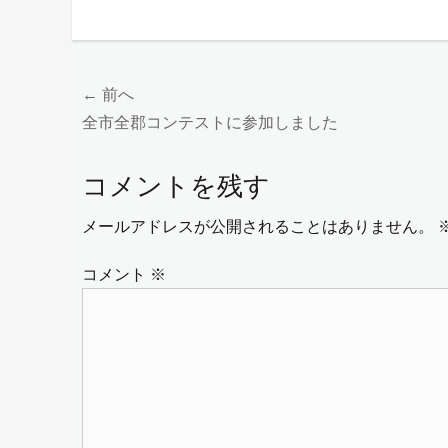
投
← 前へ
前
全市全郡コンテストに参加しました
稿
の
ナ
コメントを残す
投
ビ
稿:
メールアドレスが公開されることはありません。
ゲ
コメント
※
ー
シ
ョ
ン