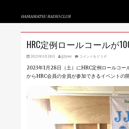
浜松ラジオ倶楽部
HAMAMATSU RADIO CLUB
コ
HRC定例ロールコールが1
ン
テ
投
投
2023年1月28日
jj2ywc
コメントをどうぞ
ン
稿
稿
2023年1月28日（土）にHRC定例ロールコ
ツ
日
者
からHRC会員の全員が参加できるイベントの
へ
ス
キ
ッ
プ