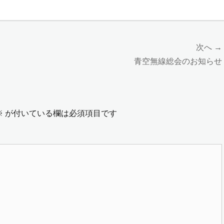
次へ →
次
青空無線総会のお知らせ
の
投
稿:
※
が付いている欄は必須項目です