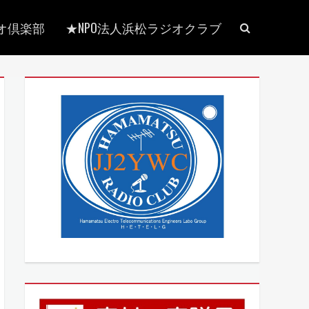
検
オ倶楽部
★NPO法人浜松ラジオクラブ
索