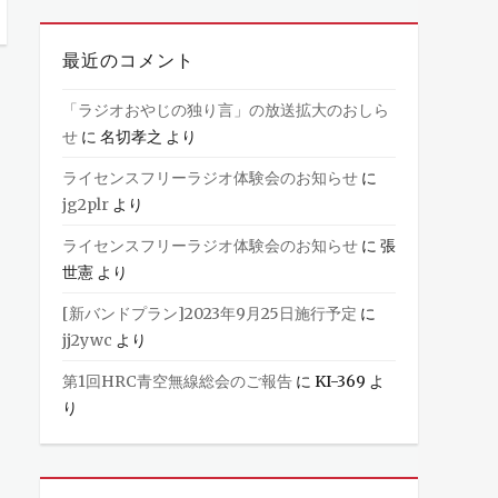
最近のコメント
「ラジオおやじの独り言」の放送拡大のおしら
せ
に
名切孝之
より
ライセンスフリーラジオ体験会のお知らせ
に
jg2plr
より
ライセンスフリーラジオ体験会のお知らせ
に
張
世憲
より
[新バンドプラン]2023年9月25日施行予定
に
jj2ywc
より
第1回HRC青空無線総会のご報告
に
KI-369
よ
り