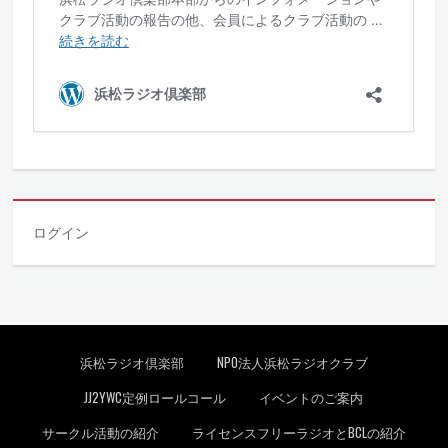
ログイン
フッターメニュー
浜松ラジオ倶楽部
NPO法人浜松ラジオクラブ
JJ2YWC定例ロールコール
イベントのご案内
サークル活動の紹介
ライセンスフリーラジオとBCLの紹介