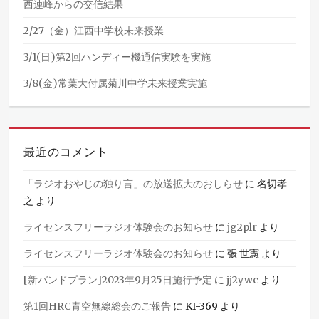
西連峰からの交信結果
2/27（金）江西中学校未来授業
3/1(日)第2回ハンディー機通信実験を実施
3/8(金)常葉大付属菊川中学未来授業実施
最近のコメント
「ラジオおやじの独り言」の放送拡大のおしらせ
に
名切孝
之
より
ライセンスフリーラジオ体験会のお知らせ
に
jg2plr
より
ライセンスフリーラジオ体験会のお知らせ
に
張 世憲
より
[新バンドプラン]2023年9月25日施行予定
に
jj2ywc
より
第1回HRC青空無線総会のご報告
に
KI-369
より