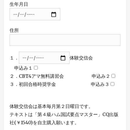
生年月日
住所
１．
体験交信会
申込み１
２．CBT4アマ無料講習会
申込み２
３．初回合格時奨学金
申込み３
体験交信会は基本毎月第２日曜日です。
テキストは「第４級ハム国試要点マスター」CQ出版
社(￥1540)を自主購入願います。