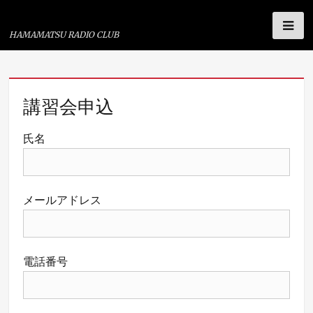
浜松ラジオ倶楽部
HAMAMATSU RADIO CLUB
コ
講習会申込
ン
テ
氏名
ン
ツ
へ
メールアドレス
ス
キ
ッ
電話番号
プ