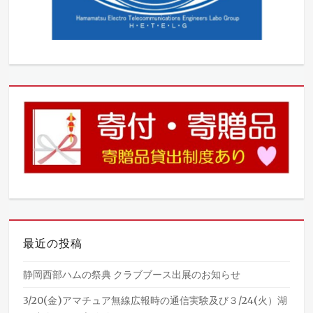
最近の投稿
静岡西部ハムの祭典 クラブブース出展のお知らせ
3/20(金)アマチュア無線広報時の通信実験及び３/24(火）湖