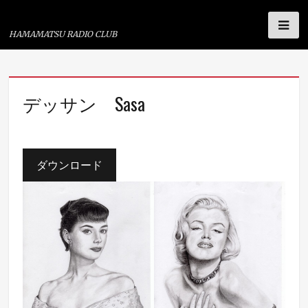
浜松ラジオ倶楽部
HAMAMATSU RADIO CLUB
コ
デッサン Sasa
ン
テ
ン
ツ
ダウンロード
へ
ス
キ
ッ
プ