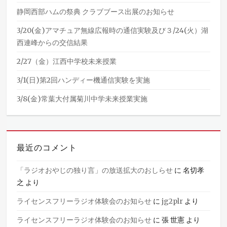
静岡西部ハムの祭典 クラブブース出展のお知らせ
3/20(金)アマチュア無線広報時の通信実験及び３/24(火）湖
西連峰からの交信結果
2/27（金）江西中学校未来授業
3/1(日)第2回ハンディー機通信実験を実施
3/8(金)常葉大付属菊川中学未来授業実施
最近のコメント
「ラジオおやじの独り言」の放送拡大のおしらせ
に
名切孝
之
より
ライセンスフリーラジオ体験会のお知らせ
に
jg2plr
より
ライセンスフリーラジオ体験会のお知らせ
に
張 世憲
より