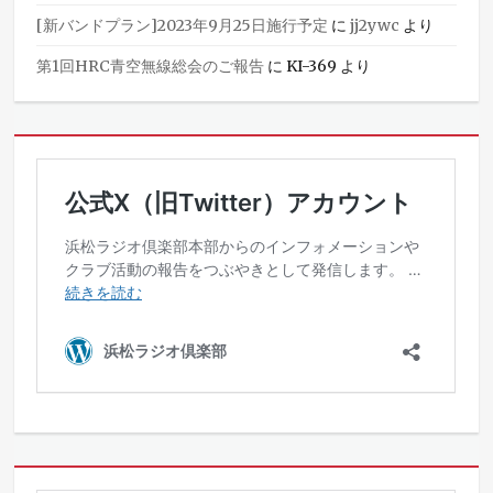
[新バンドプラン]2023年9月25日施行予定
に
jj2ywc
より
第1回HRC青空無線総会のご報告
に
KI-369
より